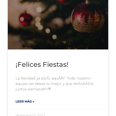
¡Felices Fiestas!
La Navidad ya estÃ¡ aquÃ­ðŸ‘ Todo nuestro
equipo les desea lo mejor y que disfrutÃ©is
juntos siempreðŸ«¶
LEER MÁS »
diciembre 20, 2023