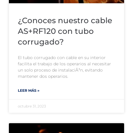
¿Conoces nuestro cable
AS+RF120 con tubo
corrugado?
El tubo corrugado con cable en su interior
facilita el trabajo de los operarios al necesitar
un solo proceso de instalaciÃ³n, evitando
mantener dos operarios.
LEER MÁS »
octubre 31, 2023