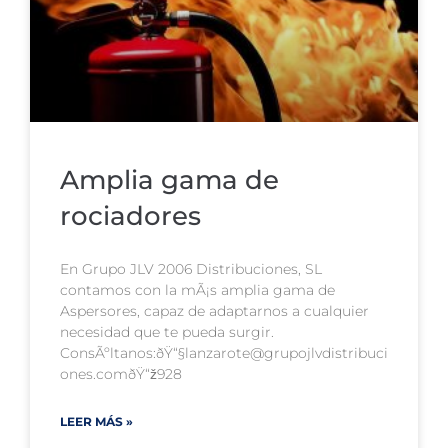
Amplia gama de
rociadores
En Grupo JLV 2006 Distribuciones, SL
contamos con la mÃ¡s amplia gama de
Aspersores, capaz de adaptarnos a cualquier
necesidad que te pueda surgir.
ConsÃºltanos:ðŸ“§lanzarote@grupojlvdistribuci
ones.comðŸ“ž928
LEER MÁS »