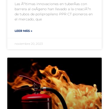
Las Ãºltimas innovaciones en tuberÃ­as con
barrera al oxÃ­geno han llevado a la creaciÃ³n
de tubos de polipropileno PPR CT pioneros en
el mercado, que
LEER MÁS »
noviembre 20, 2023