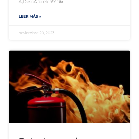
Â¡DescÃºbrelo!ðŸ˜‰
LEER MÁS »
noviembre 20, 2023