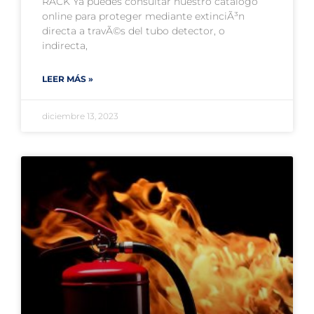
RACK Ya puedes consultar nuestro catalogo
online para proteger mediante extinciÃ³n
directa a travÃ©s del tubo detector, o
indirecta,
LEER MÁS »
diciembre 13, 2023