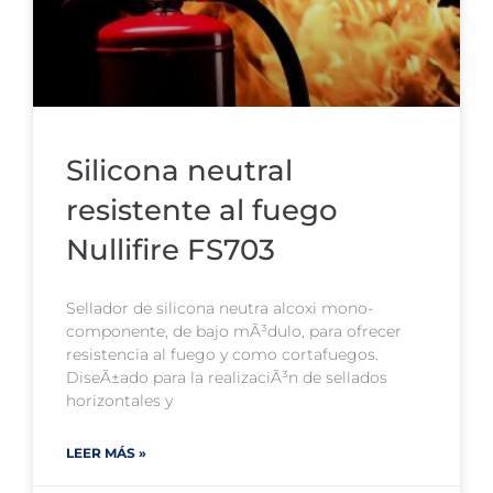
Silicona neutral
resistente al fuego
Nullifire FS703
Sellador de silicona neutra alcoxi mono-
componente, de bajo mÃ³dulo, para ofrecer
resistencia al fuego y como cortafuegos.
DiseÃ±ado para la realizaciÃ³n de sellados
horizontales y
LEER MÁS »