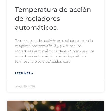
Temperatura de acción
de rociadores
automáticos.
Temperatura de acciÃ³n en rociadores para la
mÃ¡xima protecciÃ³n. Â¿QuÃ© son los
rociadores automÃ¡ticos de AG Sprinkler? Los
rociadores automÃ¡ticos son dispositivos
termosensibles diseÃ±ados para
LEER MÁS »
mayo 16, 2024