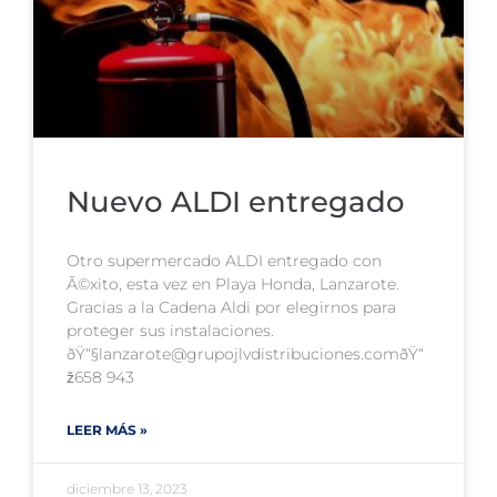
Nuevo ALDI entregado
Otro supermercado ALDI entregado con
Ã©xito, esta vez en Playa Honda, Lanzarote.
Gracias a la Cadena Aldi por elegirnos para
proteger sus instalaciones.
ðŸ“§lanzarote@grupojlvdistribuciones.comðŸ“
ž658 943
LEER MÁS »
diciembre 13, 2023