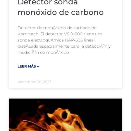
Detector sonda
monóxido de carbono
Detector de monÃ³xido de carbono de
Komttech. El detector VSO-800 tiene una
sonda electroquÃ­mica NAP-505 lineal,
diseÃ±ada espacialmente para la detecciÃ³n y
mediciÃ³n de monÃ³xido
LEER MÁS »
noviembre 20, 2023