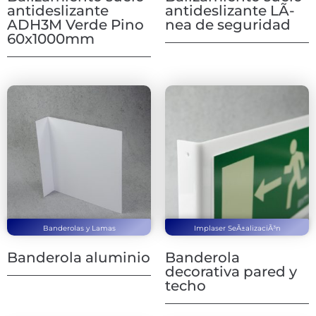
antideslizante
antideslizante LÃ­
ADH3M Verde Pino
nea de seguridad
60x1000mm
Banderolas y Lamas
Implaser SeÃ±alizaciÃ³n
Banderola aluminio
Banderola
decorativa pared y
techo