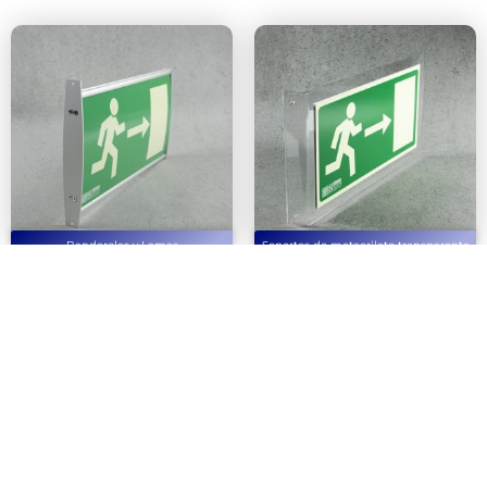
Banderolas y Lamas
Soportes de metacrilato transparente
BANDEROLA LAMA
Banderola pared y
ALUMINIO
techo
1
2
3
4
…
16
17
18
Next