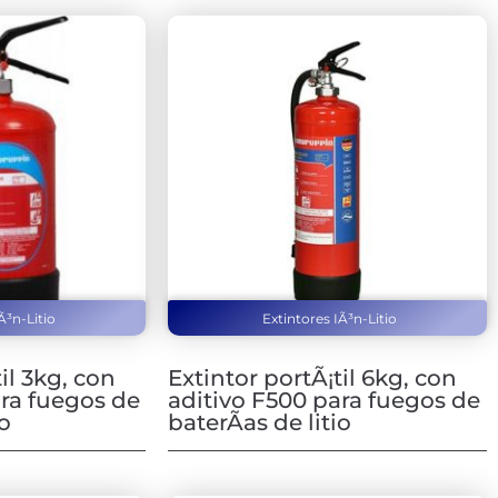
Ã³n-Litio
Extintores IÃ³n-Litio
il 3kg, con
Extintor portÃ¡til 6kg, con
ara fuegos de
aditivo F500 para fuegos de
io
baterÃ­as de litio