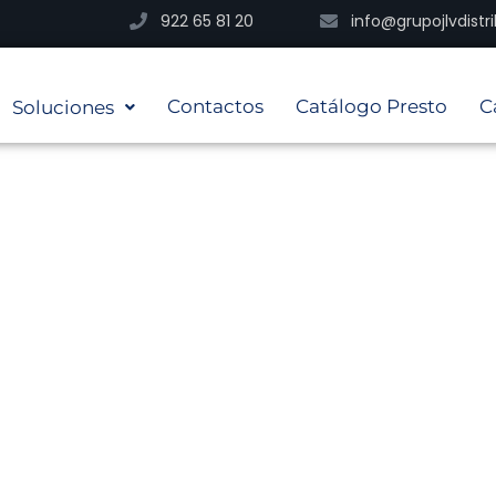
922 65 81 20
info@grupojlvdist
Contactos
Catálogo Presto
C
Soluciones