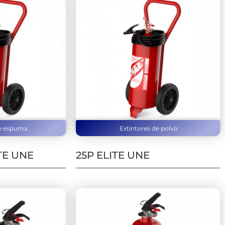
de espuma
Extintores de polvo
TE UNE
25P ELITE UNE