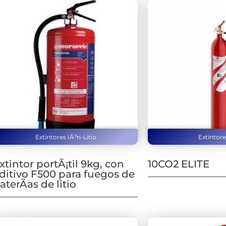
Extintores IÃ³n-Litio
Extintor
xtintor portÃ¡til 9kg, con
10CO2 ELITE
ditivo F500 para fuegos de
aterÃ­as de litio