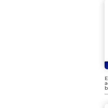
E
a
b