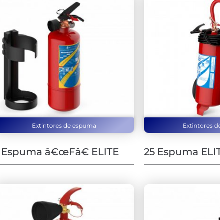
Extintores de espuma
Extintores 
 Espuma â€œFâ€ ELITE
25 Espuma ELI