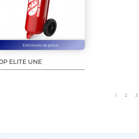
Extintores de polvo
0P ELITE UNE
1
2
3