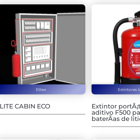
Elitex
Extintores I
LITE CABIN ECO
Extintor portÃ¡t
aditivo F500 p
baterÃ­as de lit