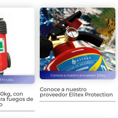
Conoce a nuestro proveedor Elitex
Ã³n-Litio
Conoce a nuestro
50kg, con
proveedor Elitex Protection
ara fuegos de
io