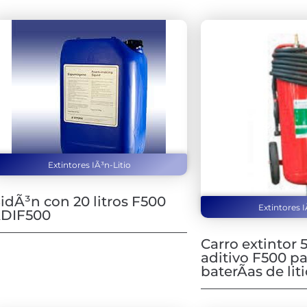
Extintores IÃ³n-Litio
idÃ³n con 20 litros F500
Extintores I
DIF500
Carro extintor 
aditivo F500 p
baterÃ­as de lit