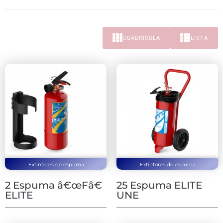
CUADRICULA
LISTA
Extintores de espuma
Extintores de espuma
2 Espuma â€œFâ€
25 Espuma ELITE
ELITE
UNE