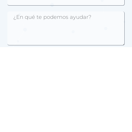
Ya soy vuestro cliente
Acepto la
política de privacidad
de Grupo JLV
Distribuciones
ENVIAR