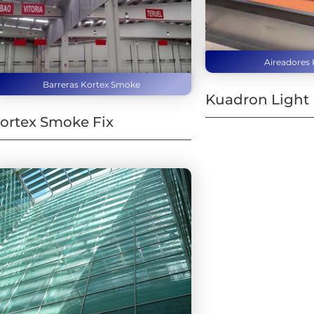
Aireadores
Barreras Kortex Smoke
Kuadron Light
ortex Smoke Fix