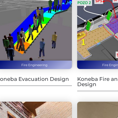
Fire Engineering
Fire Engi
oneba Evacuation Design
Koneba Fire a
Design