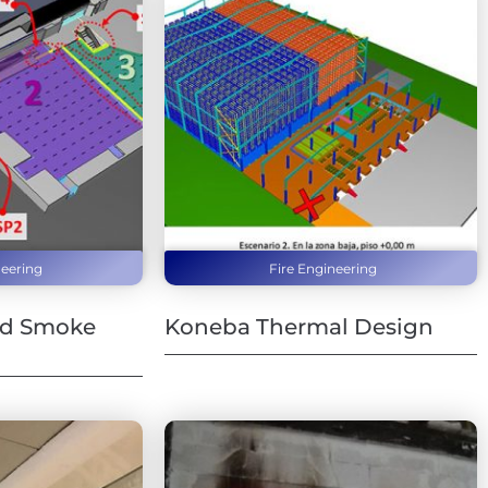
neering
Fire Engineering
nd Smoke
Koneba Thermal Design