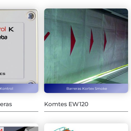
 Kontrol
Barreras Kortex Smoke
eras
Komtes EW120