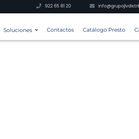
922 65 81 20
info@grupojlvdist
Contactos
Catálogo Presto
C
Soluciones