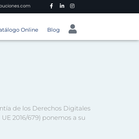
ribuciones.com
atálogo Online
Blog
tía de los Derechos Digitales
 UE 2016/679) ponemos a su