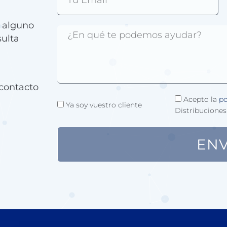
e alguno
sulta
contacto
Acepto la
po
Ya soy vuestro cliente
Distribuciones
ENV