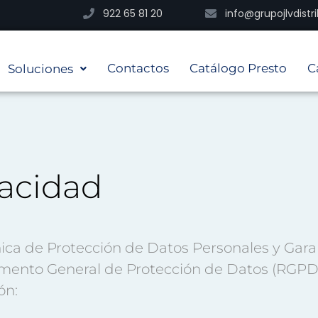
922 65 81 20
info@grupojlvdist
Contactos
Catálogo Presto
C
Soluciones
vacidad
ca de Protección de Datos Personales y Garan
mento General de Protección de Datos (RGPD
ón: