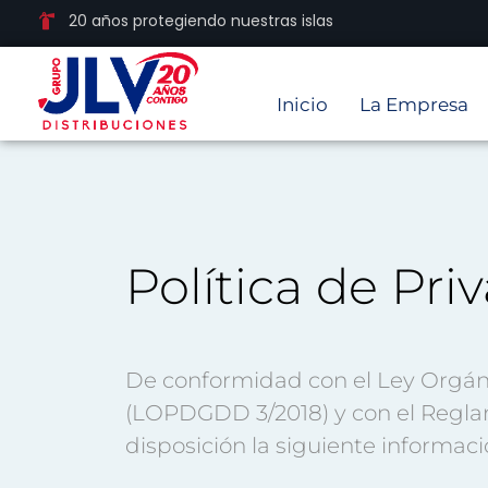
20 años protegiendo nuestras islas
Inicio
La Empresa
Política de Pri
De conformidad con el Ley Orgáni
(LOPDGDD 3/2018) y con el Regla
disposición la siguiente informaci