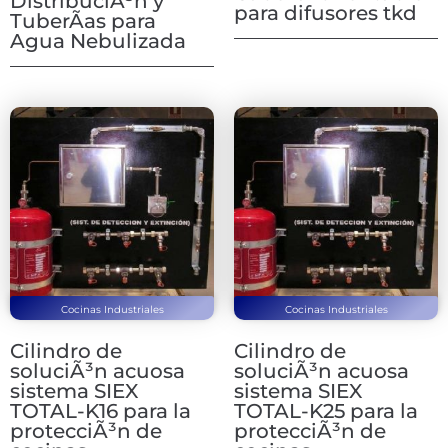
DistribuciÃ³n y
para difusores tkd
TuberÃ­as para
Agua Nebulizada
Cocinas Industriales
Cocinas Industriales
Cilindro de
Cilindro de
soluciÃ³n acuosa
soluciÃ³n acuosa
sistema SIEX
sistema SIEX
TOTAL-K16 para la
TOTAL-K25 para la
protecciÃ³n de
protecciÃ³n de