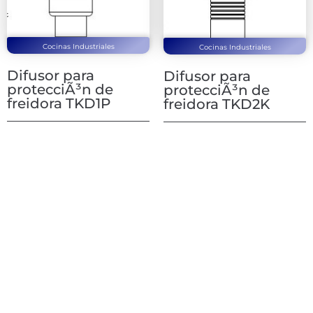
Cocinas Industriales
Cocinas Industriales
Difusor para
Difusor para
protecciÃ³n de
protecciÃ³n de
freidora TKD1P
freidora TKD2K
1
2
3
4
Next
Contáctanos