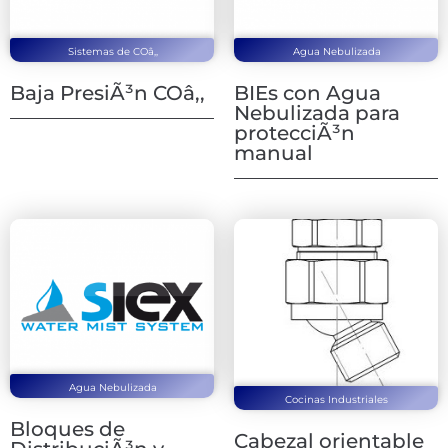
Sistemas de COâ‚‚
Agua Nebulizada
Baja PresiÃ³n COâ‚‚
BIEs con Agua
Nebulizada para
protecciÃ³n
manual
Agua Nebulizada
Cocinas Industriales
Bloques de
Cabezal orientable