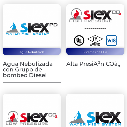
Agua Nebulizada
Sistemas de COâ‚‚
Agua Nebulizada
Alta PresiÃ³n COâ‚‚
con Grupo de
bombeo Diesel