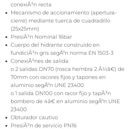
conexiÃ³n recta
Mecanismo de accionamiento (apertura-
cierre) mediante tuerca de cuadradillo
(25x25mm)
PresiÃ³n Nominal 16bar
Cuerpo del hidrante construido en
fundiciÃ³n gris segÃºn norma EN 1503-3
ConexiÃ³nes de salida:
o 2 salidas DN70 (rosca hembra 2 Â½â€) de
70mm con racores fijos y tapones en
aluminio segÃºn UNE 23400
o 1 salida DN100 con racor fijo y tapÃ³n
bombero de 4â€ en aluminio segÃºn UNE
23400
Obturador cautivo
PresiÃ³n de servicio PN16