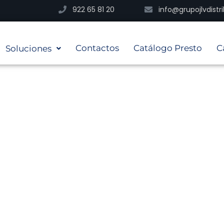
922 65 81 20
info@grupojlvdist
Contactos
Catálogo Presto
C
Soluciones