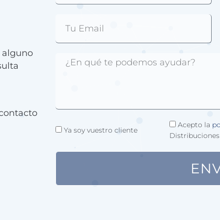
e alguno
sulta
contacto
Acepto la
po
Ya soy vuestro cliente
Distribuciones
ENV