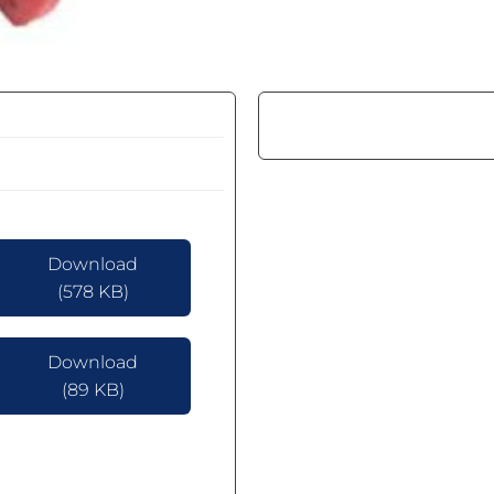
Download
(578 KB)
Download
(89 KB)