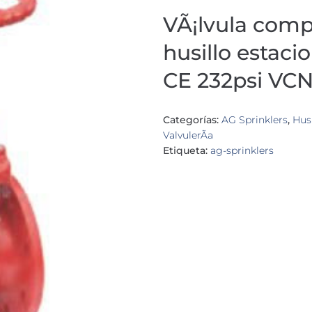
VÃ¡lvula comp
husillo estaci
CE 232psi VC
Categorías:
AG Sprinklers
,
Husi
ValvulerÃ­a
Etiqueta:
ag-sprinklers