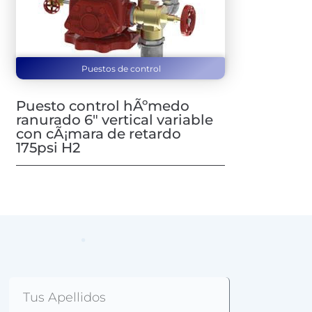
Puestos de control
Puesto control hÃºmedo
ranurado 6″ vertical variable
con cÃ¡mara de retardo
175psi H2