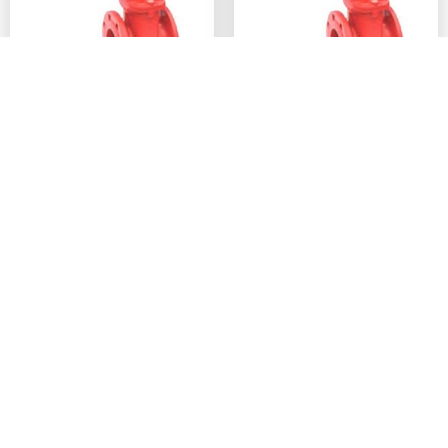
Husillo estacionario
Husillo estacionario
VÃ¡lvula de
VÃ¡lvula de
compuerta de
compuerta de
husillo estacionario
husillo estacionario
con indicador de
con indicador de
posiciÃ³n
posiciÃ³n Z45X-
VCNRS232IP
PN16
1
2
Next