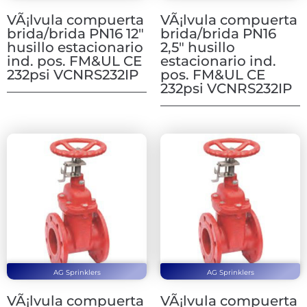
VÃ¡lvula compuerta
VÃ¡lvula compuerta
brida/brida PN16 12″
brida/brida PN16
husillo estacionario
2,5″ husillo
ind. pos. FM&UL CE
estacionario ind.
232psi VCNRS232IP
pos. FM&UL CE
232psi VCNRS232IP
AG Sprinklers
AG Sprinklers
VÃ¡lvula compuerta
VÃ¡lvula compuerta