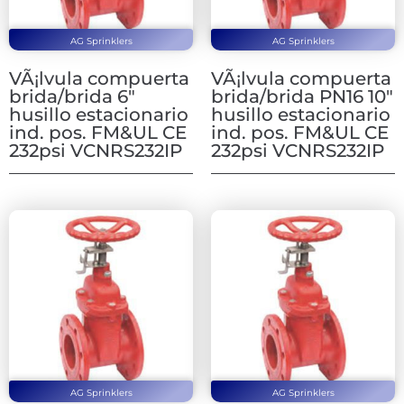
AG Sprinklers
AG Sprinklers
VÃ¡lvula compuerta
VÃ¡lvula compuerta
brida/brida 6″
brida/brida PN16 10″
husillo estacionario
husillo estacionario
ind. pos. FM&UL CE
ind. pos. FM&UL CE
232psi VCNRS232IP
232psi VCNRS232IP
AG Sprinklers
AG Sprinklers