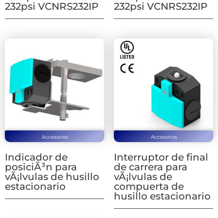
232psi VCNRS232IP
232psi VCNRS232IP
Accesorios
Accesorios
Indicador de
Interruptor de final
posiciÃ³n para
de carrera para
vÃ¡lvulas de husillo
vÃ¡lvulas de
estacionario
compuerta de
husillo estacionario