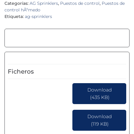
Categorías:
AG Sprinklers
,
Puestos de control
,
Puestos de
control hÃºmedo
Etiqueta:
ag-sprinklers
Ficheros
Download
(435 KB)
Download
(119 KB)