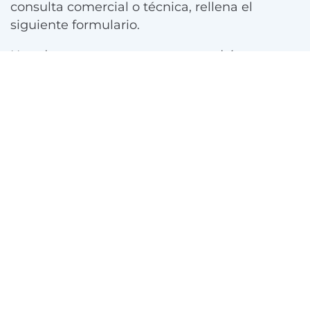
consulta comercial o técnica, rellena el
siguiente formulario.
Uno de nuestros expertos se pondrá en
contacto contigo.