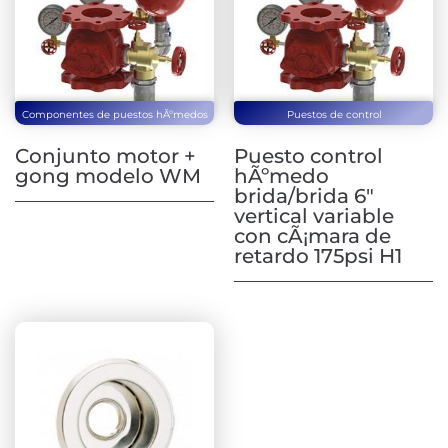
Componentes de puestos hÃºmedos
Puestos de control
Conjunto motor +
Puesto control
gong modelo WM
hÃºmedo
brida/brida 6″
vertical variable
con cÃ¡mara de
retardo 175psi H1