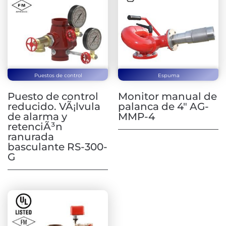
Puestos de control
Espuma
Puesto de control
Monitor manual de
reducido. VÃ¡lvula
palanca de 4″ AG-
de alarma y
MMP-4
retenciÃ³n
ranurada
basculante RS-300-
G