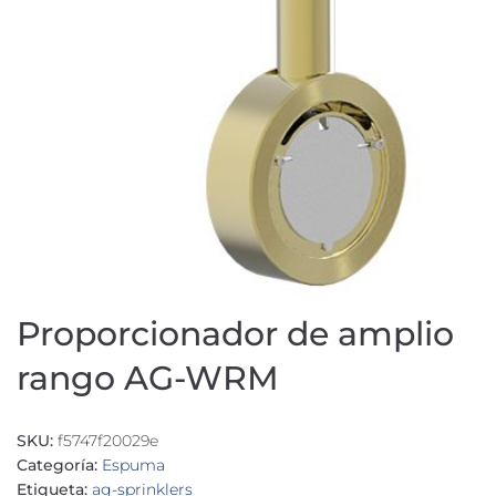
Proporcionador de amplio
rango AG-WRM
SKU:
f5747f20029e
Categoría:
Espuma
Etiqueta:
ag-sprinklers