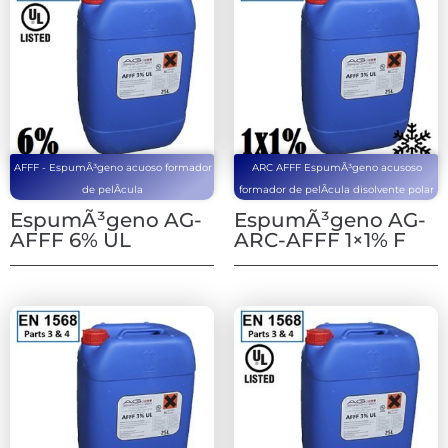
AFFF - EspumÃ³geno acuoso formador
ARC AFFF EspumÃ³geno acusoso
de pelÃ­cula
formador de pelÃ­cula disolvente polar
EspumÃ³geno AG-
EspumÃ³geno AG-
AFFF 6% UL
ARC-AFFF 1×1% F