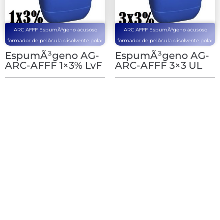
ARC AFFF EspumÃ³geno acusoso
ARC AFFF EspumÃ³geno acusoso
formador de pelÃ­cula disolvente polar
formador de pelÃ­cula disolvente polar
EspumÃ³geno AG-
EspumÃ³geno AG-
ARC-AFFF 1×3% LvF
ARC-AFFF 3×3 UL
1
2
3
4
5
6
Next
Contáctanos