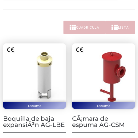
CUADRICULA
LISTA
Espuma
Espuma
Boquilla de baja
CÃ¡mara de
expansiÃ³n AG-LBE
espuma AG-CSM