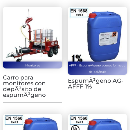
Monitores
AFFF - EspumÃ³geno acuoso formador
de pelÃ­cula
Carro para
EspumÃ³geno AG-
monitores con
AFFF 1%
depÃ³sito de
espumÃ³geno