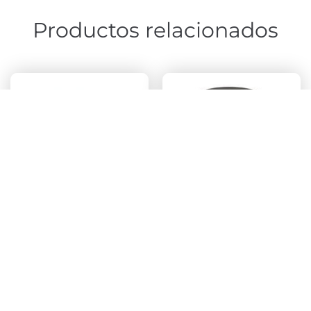
Productos relacionados
CONTRA INCENDIOS
CONTRA INCENDIOS
Espuma PE 29 Kg
Cola refractaria
M1
extruible