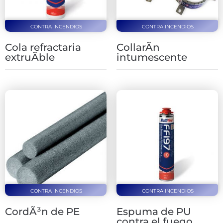
CONTRA INCENDIOS
CONTRA INCENDIOS
Cola refractaria
CollarÃ­n
extruÃ­ble
intumescente
CONTRA INCENDIOS
CONTRA INCENDIOS
CordÃ³n de PE
Espuma de PU
contra el fuego