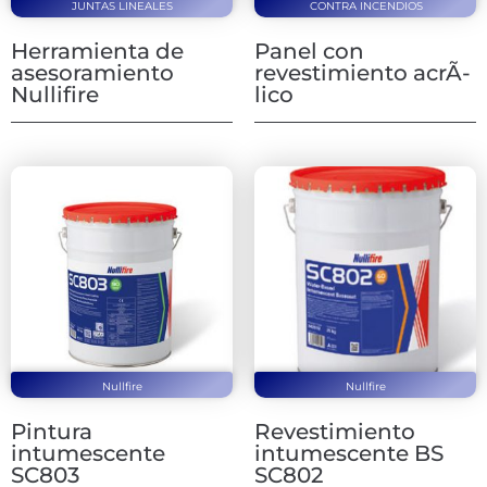
JUNTAS LINEALES
CONTRA INCENDIOS
Herramienta de
Panel con
asesoramiento
revestimiento acrÃ­
Nullifire
lico
Nullfire
Nullfire
Pintura
Revestimiento
intumescente
intumescente BS
SC803
SC802