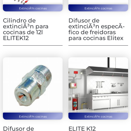
ExtinciÃ³n cocinas
ExtinciÃ³n cocinas
Cilindro de
Difusor de
extinciÃ³n para
extinciÃ³n especÃ­
cocinas de 12l
fico de freidoras
ELITEK12
para cocinas Elitex
ExtinciÃ³n cocinas
ExtinciÃ³n cocinas
Difusor de
ELITE K12