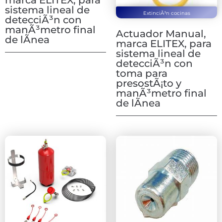
marca ELITEX, para
sistema lineal de
ExtinciÃ³n cocinas
detecciÃ³n con
manÃ³metro final
Actuador Manual,
de lÃ­nea
marca ELITEX, para
sistema lineal de
detecciÃ³n con
toma para
presostÃ¡to y
manÃ³metro final
de lÃ­nea