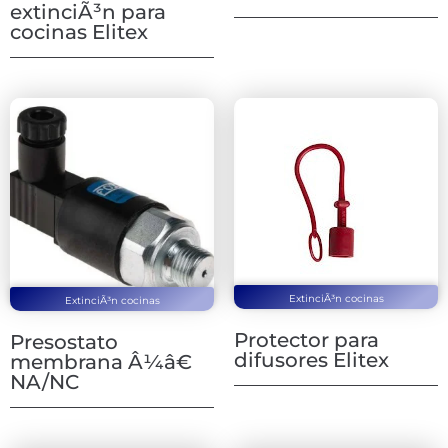
extinciÃ³n para
cocinas Elitex
ExtinciÃ³n cocinas
ExtinciÃ³n cocinas
Protector para
Presostato
difusores Elitex
membrana Â¼â€
NA/NC