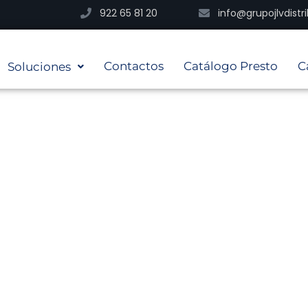
922 65 81 20
info@grupojlvdist
Contactos
Catálogo Presto
C
Soluciones