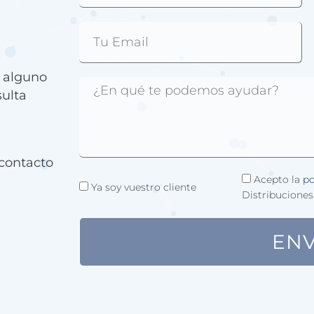
e alguno
sulta
contacto
Acepto la
po
Ya soy vuestro cliente
Distribuciones
ENV