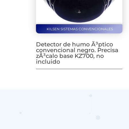
KILSEN SISTEMAS CONVENCIONALES
Detector de humo Ã³ptico
convencional negro. Precisa
zÃ³calo base KZ700, no
incluido