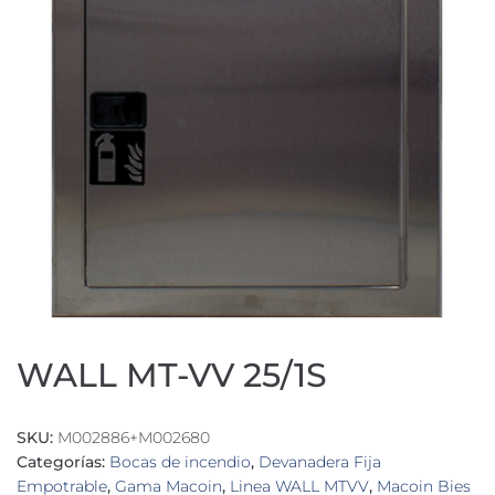
WALL MT-VV 25/1S
SKU:
M002886+M002680
Categorías:
Bocas de incendio
,
Devanadera Fija
Empotrable
,
Gama Macoin
,
Linea WALL MTVV
,
Macoin Bies