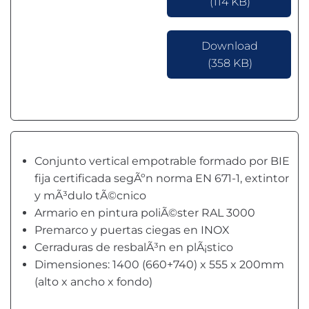
(114 KB)
Download
(358 KB)
Conjunto vertical empotrable formado por BIE
fija certificada segÃºn norma EN 671-1, extintor
y mÃ³dulo tÃ©cnico
Armario en pintura poliÃ©ster RAL 3000
Premarco y puertas ciegas en INOX
Cerraduras de resbalÃ³n en plÃ¡stico
Dimensiones: 1400 (660+740) x 555 x 200mm
(alto x ancho x fondo)