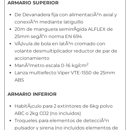
ARMARIO SUPERIOR
De Devanadera fija con alimentaciÃ³n axial y
conexiÃ³n mediante latiguillo
20m de manguera semirrÃ­gida ALFLEX de
25mm segÃºn norma EN 694
VÃ¡lvula de bola en latÃ³n cromado con
volante desmultiplicador reductor de par de
accionamiento
2
ManÃ³metro escala 0-16 kg/cm
Lanza multiefecto Viper VTE-1550 de 25mm
ABS
ARMARIO INFERIOR
HabitÃ¡culo para 2 extintores de 6kg polvo
ABC o 2kg CO2 (no incluidos)
Troqueles para elementos de detecciÃ³n
pulsador y sirena (no incluidos elementos de