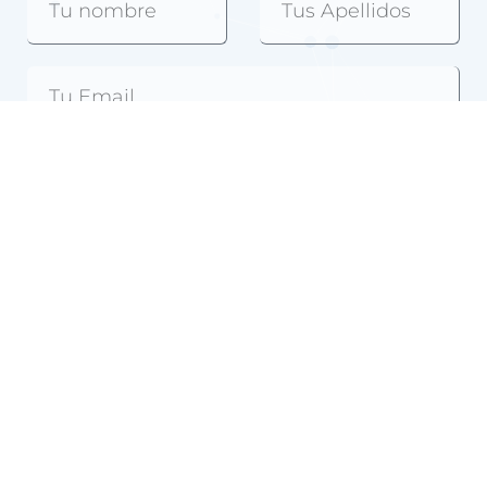
Ya soy vuestro cliente
Acepto la
política de privacidad
de Grupo JLV
Distribuciones