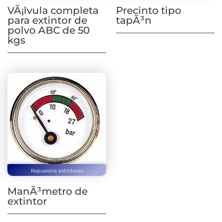
VÃ¡lvula completa
Precinto tipo
para extintor de
tapÃ³n
polvo ABC de 50
kgs
Repuestos extintores
ManÃ³metro de
extintor