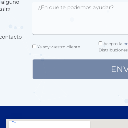
e alguno
sulta
contacto
Acepto la
po
Ya soy vuestro cliente
Distribuciones
ENV