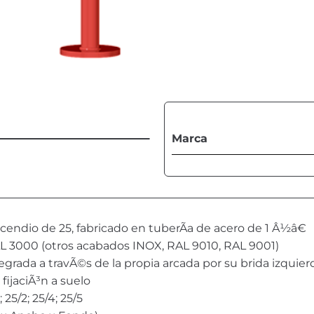
Marca
endio de 25, fabricado en tuberÃ­a de acero de 1 Â½â€
L 3000 (otros acabados INOX, RAL 9010, RAL 9001)
egrada a travÃ©s de la propia arcada por su brida izquie
fijaciÃ³n a suelo
25/2; 25/4; 25/5