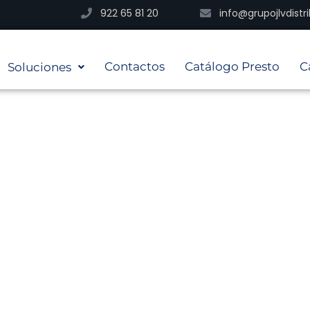
922 65 81 20
info@grupojlvdist
Contactos
Catálogo Presto
C
Soluciones