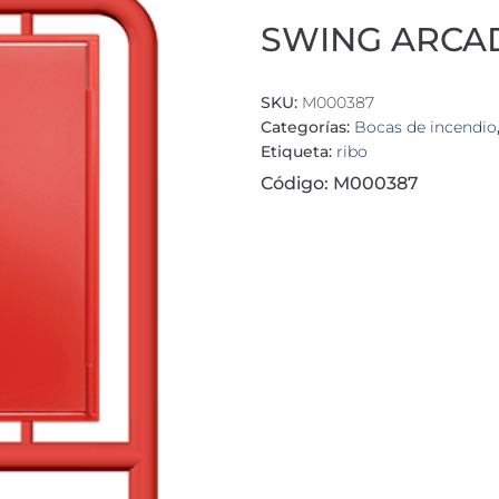
SWING ARCAD
SKU:
M000387
Categorías:
Bocas de incendio
Etiqueta:
ribo
Código: M000387