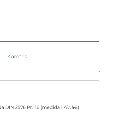
Komtes
rda DIN 2576 PN 16 (medida 1 Â½â€)