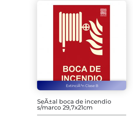
ExtinciÃ³n Clase B
SeÃ±al boca de incendio
s/marco 29,7x21cm