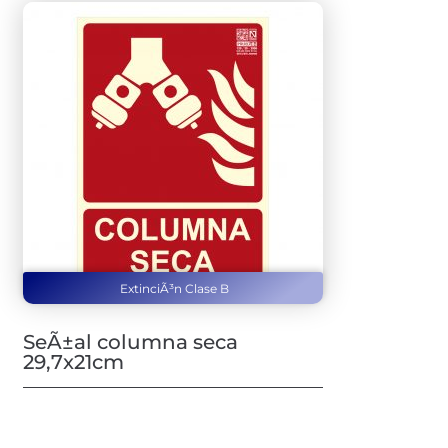
ExtinciÃ³n Clase B
SeÃ±al columna seca
29,7x21cm