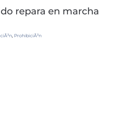
ido repara en marcha
aciÃ³n
,
ProhibiciÃ³n