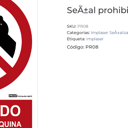
SeÃ±al prohib
SKU:
PR08
Categorías:
Implaser SeÃ±aliz
Etiqueta:
implaser
Código: PR08