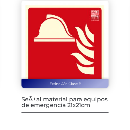
ExtinciÃ³n Clase B
SeÃ±al material para equipos
de emergencia 21x21cm