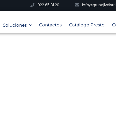
922 65 81 20
info@grupojlvdist
Contactos
Catálogo Presto
C
Soluciones