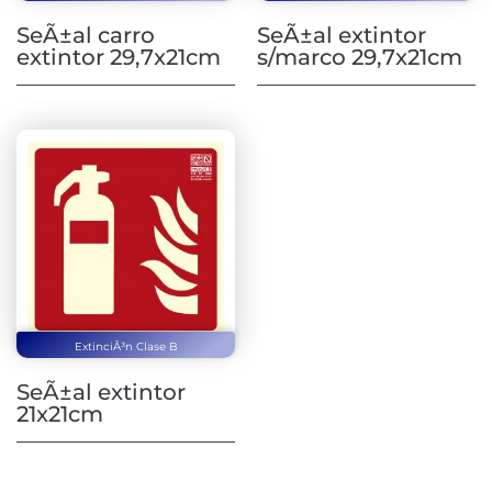
SeÃ±al carro
SeÃ±al extintor
extintor 29,7x21cm
s/marco 29,7x21cm
ExtinciÃ³n Clase B
SeÃ±al extintor
21x21cm