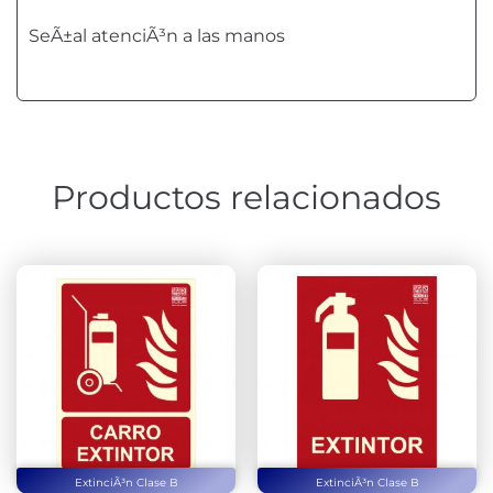
SeÃ±al atenciÃ³n a las manos
Productos relacionados
ExtinciÃ³n Clase B
ExtinciÃ³n Clase B