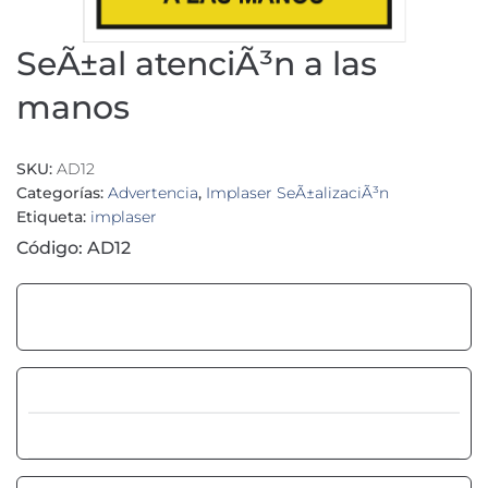
SeÃ±al atenciÃ³n a las
manos
SKU:
AD12
Categorías:
Advertencia
,
Implaser SeÃ±alizaciÃ³n
Etiqueta:
implaser
Código: AD12