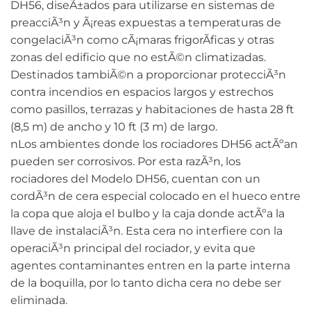
DH56, diseÃ±ados para utilizarse en sistemas de
preacciÃ³n y Ã¡reas expuestas a temperaturas de
congelaciÃ³n como cÃ¡maras frigorÃ­ficas y otras
zonas del edificio que no estÃ©n climatizadas.
Destinados tambiÃ©n a proporcionar protecciÃ³n
contra incendios en espacios largos y estrechos
como pasillos, terrazas y habitaciones de hasta 28 ft
(8,5 m) de ancho y 10 ft (3 m) de largo.
nLos ambientes donde los rociadores DH56 actÃºan
pueden ser corrosivos. Por esta razÃ³n, los
rociadores del Modelo DH56, cuentan con un
cordÃ³n de cera especial colocado en el hueco entre
la copa que aloja el bulbo y la caja donde actÃºa la
llave de instalaciÃ³n. Esta cera no interfiere con la
operaciÃ³n principal del rociador, y evita que
agentes contaminantes entren en la parte interna
de la boquilla, por lo tanto dicha cera no debe ser
eliminada.