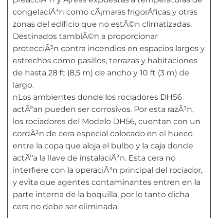
congelaciÃ³n como cÃ¡maras frigorÃ­ficas y otras
zonas del edificio que no estÃ©n climatizadas.
Destinados tambiÃ©n a proporcionar
protecciÃ³n contra incendios en espacios largos y
estrechos como pasillos, terrazas y habitaciones
de hasta 28 ft (8,5 m) de ancho y 10 ft (3 m) de
largo.
nLos ambientes donde los rociadores DH56
actÃºan pueden ser corrosivos. Por esta razÃ³n,
los rociadores del Modelo DH56, cuentan con un
cordÃ³n de cera especial colocado en el hueco
entre la copa que aloja el bulbo y la caja donde
actÃºa la llave de instalaciÃ³n. Esta cera no
interfiere con la operaciÃ³n principal del rociador,
y evita que agentes contaminantes entren en la
parte interna de la boquilla, por lo tanto dicha
cera no debe ser eliminada.