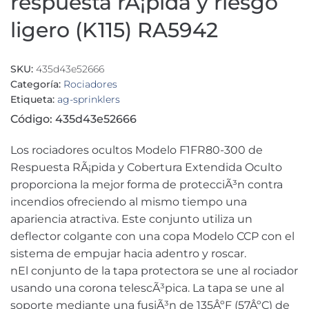
respuesta rÃ¡pida y riesgo
ligero (K115) RA5942
SKU:
435d43e52666
Categoría:
Rociadores
Etiqueta:
ag-sprinklers
Código: 435d43e52666
Los rociadores ocultos Modelo F1FR80-300 de
Respuesta RÃ¡pida y Cobertura Extendida Oculto
proporciona la mejor forma de protecciÃ³n contra
incendios ofreciendo al mismo tiempo una
apariencia atractiva. Este conjunto utiliza un
deflector colgante con una copa Modelo CCP con el
sistema de empujar hacia adentro y roscar.
nEl conjunto de la tapa protectora se une al rociador
usando una corona telescÃ³pica. La tapa se une al
soporte mediante una fusiÃ³n de 135ÂºF (57ÂºC) de