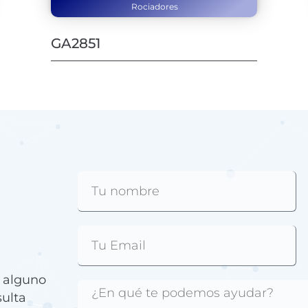
Rociadores
GA2851
e alguno
sulta