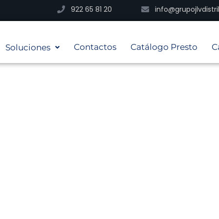
922 65 81 20
info@grupojlvdist
Contactos
Catálogo Presto
C
Soluciones