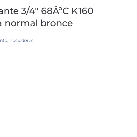
ante 3/4″ 68ÂºC K160
ta normal bronce
nto
,
Rociadores