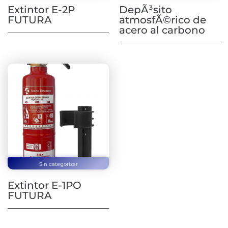
Extintor E-2P
DepÃ³sito
FUTURA
atmosfÃ©rico de
acero al carbono
Sin categorizar
Extintor E-1PO
FUTURA