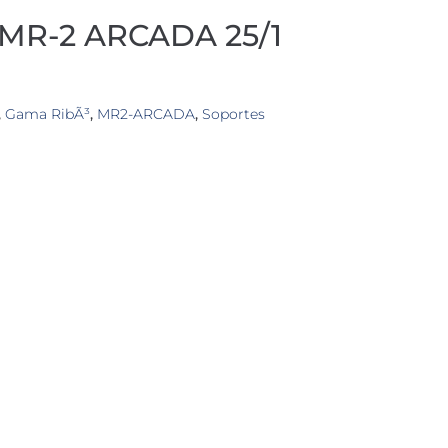
R-2 ARCADA 25/1
,
Gama RibÃ³
,
MR2-ARCADA
,
Soportes