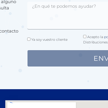
e alguno
sulta
contacto
Acepto la
po
Ya soy vuestro cliente
Distribuciones
ENV