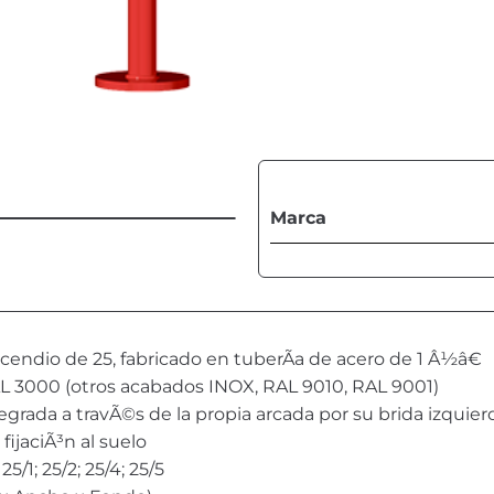
Marca
endio de 25, fabricado en tuberÃ­a de acero de 1 Â½â€
L 3000 (otros acabados INOX, RAL 9010, RAL 9001)
egrada a travÃ©s de la propia arcada por su brida izquie
ijaciÃ³n al suelo
/1; 25/2; 25/4; 25/5