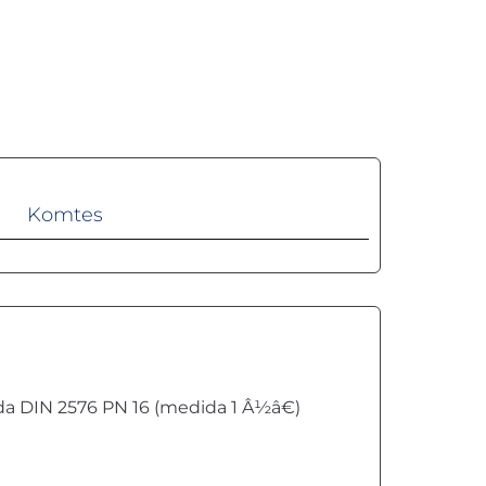
Komtes
rda DIN 2576 PN 16 (medida 1 Â½â€)