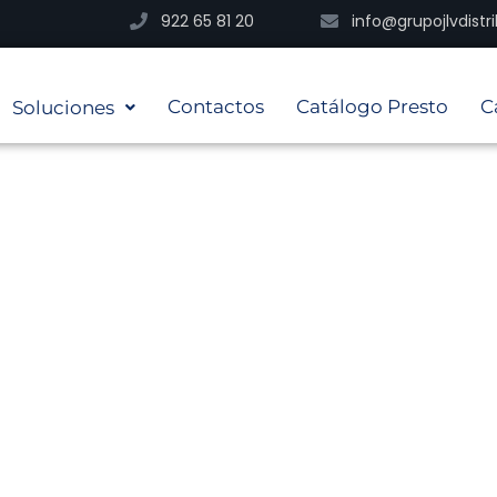
922 65 81 20
info@grupojlvdist
Contactos
Catálogo Presto
C
Soluciones