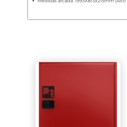
Medidas arcada: 1993X813x215mm (Alto