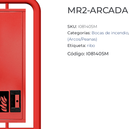
MR2-ARCADAM
SKU:
I081405M
Categorías:
Bocas de incendio
(Arcos/Peanas)
Etiqueta:
ribo
Código: I081405M