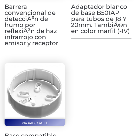
Barrera
Adaptador blanco
convencional de
de base B501AP
detecciÃ³n de
para tubos de 18 Y
humo por
20mm. TambiÃ©n
reflexiÃ³n de haz
en color marfil (-IV)
infrarrojo con
emisor y receptor
VIA RADIO AGILE
Base compatible