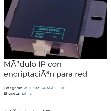
MÃ³dulo IP con
encriptaciÃ³n para red
Categoría:
SISTEMAS ANALÃ“GICOS
Etiqueta:
notifier