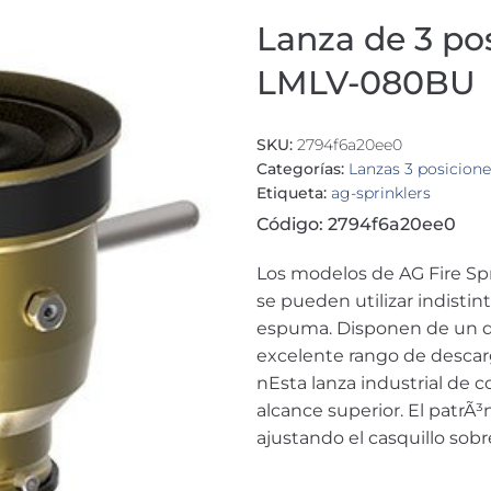
Lanza de 3 po
LMLV-080BU
SKU:
2794f6a20ee0
Categorías:
Lanzas 3 posicione
Etiqueta:
ag-sprinklers
Código: 2794f6a20ee0
Los modelos de AG Fire Sp
se pueden utilizar indisti
espuma. Disponen de un di
excelente rango de descarga
nEsta lanza industrial de c
alcance superior. El patrÃ³
ajustando el casquillo sobr