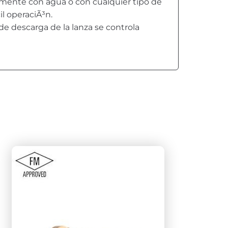
amente con agua o con cualquier tipo de
l operaciÃ³n.
 de descarga de la lanza se controla