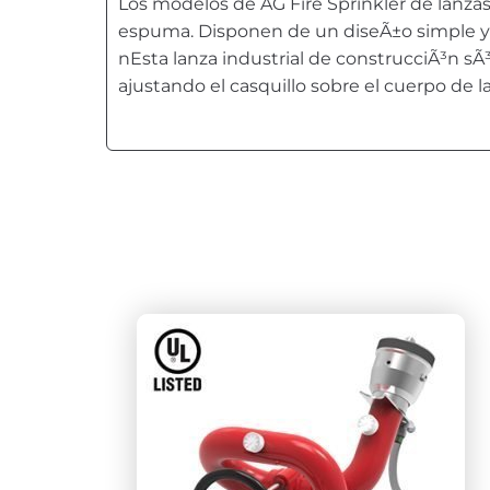
Los modelos de AG Fire Sprinkler de lanza
espuma. Disponen de un diseÃ±o simple y f
nEsta lanza industrial de construcciÃ³n sÃ³
ajustando el casquillo sobre el cuerpo de la