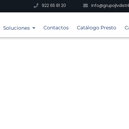
922 65 81 20
info@grupojlvdist
Contactos
Catálogo Presto
C
Soluciones