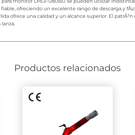
s para monitor LMLV-080BU se pueden utilizar indistint
iable, ofreciendo un excelente rango de descarga y fÃ¡ci
lida ofrece una calidad y un alcance superior. El patrÃ³n
 lanza.
Productos relacionados