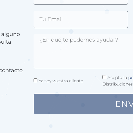
e alguno
sulta
contacto
Acepto la
po
Ya soy vuestro cliente
Distribuciones
ENV