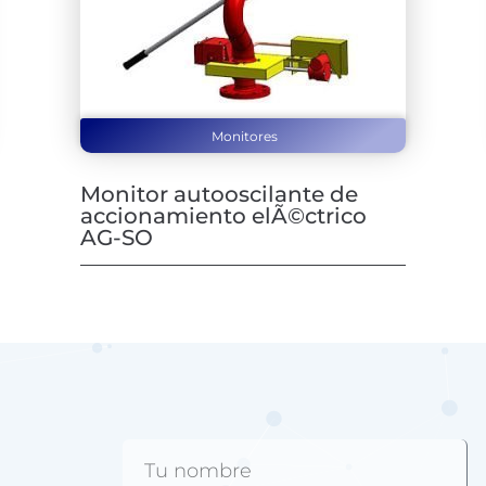
Monitores
Monitor autooscilante de
accionamiento elÃ©ctrico
AG-SO