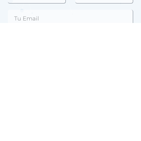
Ya soy vuestro cliente
Acepto la
política de privacidad
de Grupo JLV
Distribuciones