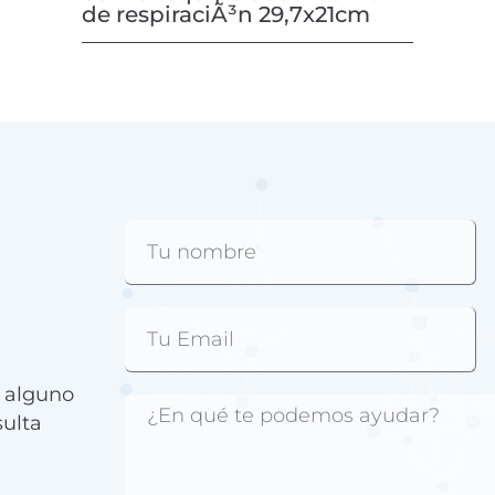
de respiraciÃ³n 29,7x21cm
e alguno
sulta