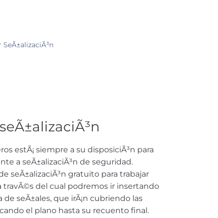
r SeÃ±alizaciÃ³n
 seÃ±alizaciÃ³n
os estÃ¡ siempre a su disposiciÃ³n para
ente a seÃ±alizaciÃ³n de seguridad.
 seÃ±alizaciÃ³n gratuito para trabajar
 travÃ©s del cual podremos ir insertando
 de seÃ±ales, que irÃ¡n cubriendo las
ando el plano hasta su recuento final.