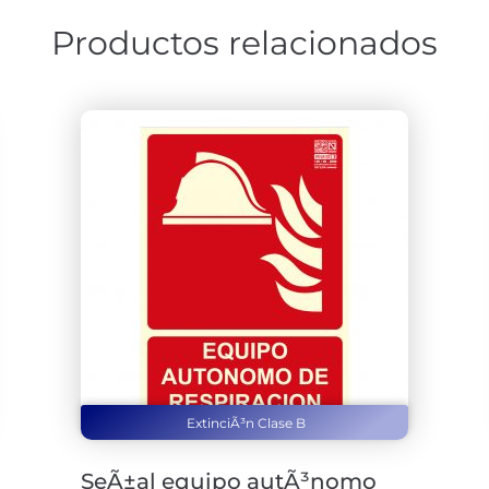
Productos relacionados
ExtinciÃ³n Clase B
SeÃ±al equipo autÃ³nomo