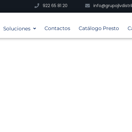
922 65 81 20
info@grupojlvdist
Contactos
Catálogo Presto
C
Soluciones