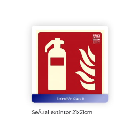
ExtinciÃ³n Clase B
SeÃ±al extintor 21x21cm