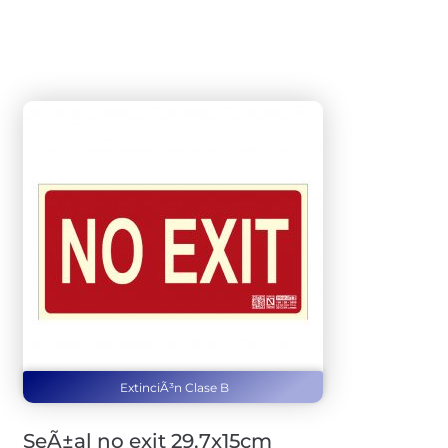
ExtinciÃ³n Clase B
SeÃ±al no exit 29,7x15cm