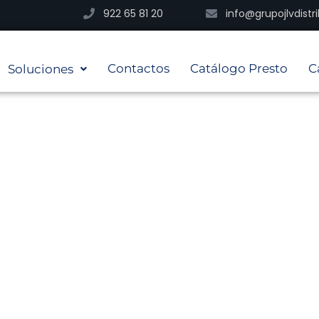
922 65 81 20
info@grupojlvdist
Contactos
Catálogo Presto
C
Soluciones