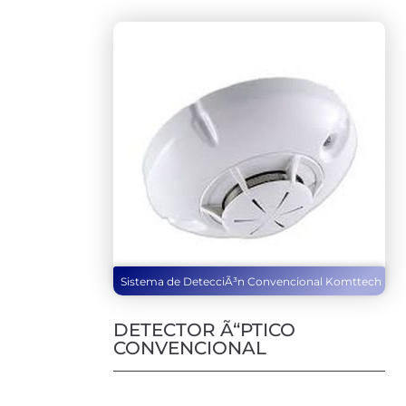
Sistema de DetecciÃ³n Convencional Komttech
DETECTOR Ã“PTICO
CONVENCIONAL