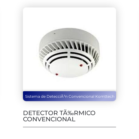
Sistema de DetecciÃ³n Convencional Komttech
DETECTOR TÃ‰RMICO
CONVENCIONAL