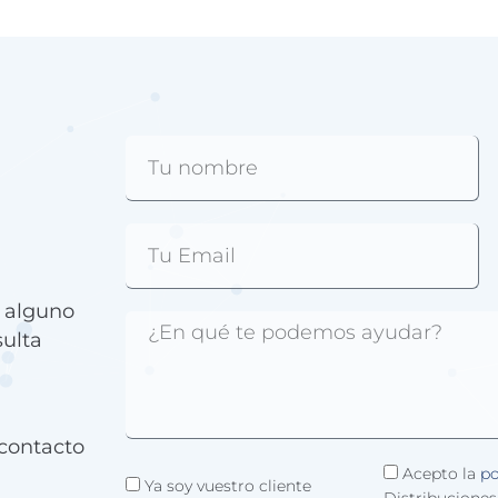
e alguno
sulta
contacto
Acepto la
po
Ya soy vuestro cliente