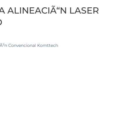
 ALINEACIÃ“N LASER
D
iÃ³n Convencional Komttech