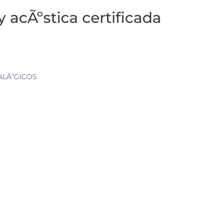
y acÃºstica certificada
ALÃ“GICOS