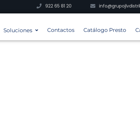
922 65 81 20
info@grupojlvdist
Contactos
Catálogo Presto
C
Soluciones