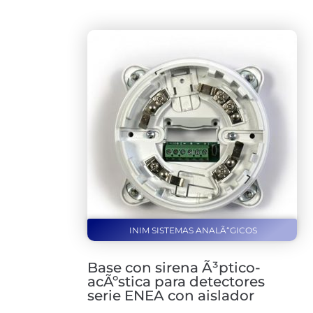
INIM SISTEMAS ANALÃ“GICOS
Base con sirena Ã³ptico-
acÃºstica para detectores
serie ENEA con aislador