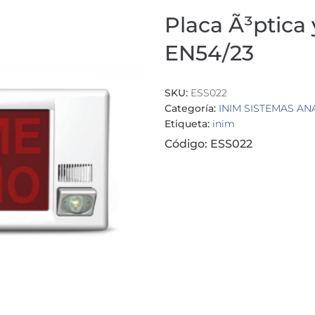
Placa Ã³ptica 
EN54/23
SKU:
ESS022
Categoría:
INIM SISTEMAS AN
Etiqueta:
inim
Código: ESS022