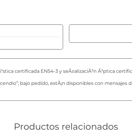
ºstica certificada EN54-3 y seÃ±alizaciÃ³n Ã³ptica certif
cendio”; bajo pedido, estÃ¡n disponibles con mensajes di
Productos relacionados