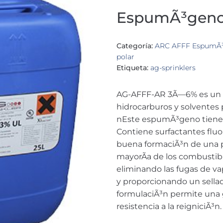
EspumÃ³geno
Categoría:
ARC AFFF EspumÃ³g
polar
Etiqueta:
ag-sprinklers
AG-AFFF-AR 3Ã—6% es un c
hidrocarburos y solventes 
nEste espumÃ³geno tiene
Contiene surfactantes fluo
buena formaciÃ³n de una pe
mayorÃ­a de los combustibl
eliminando las fugas de va
y proporcionando un sellad
formulaciÃ³n permite una gr
resistencia a la reigniciÃ³n.