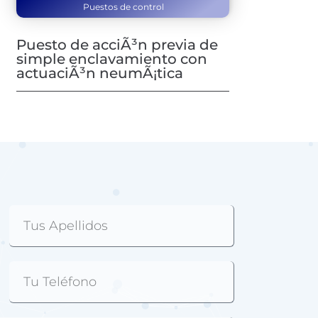
Puestos de control
Puesto de acciÃ³n previa de
simple enclavamiento con
actuaciÃ³n neumÃ¡tica