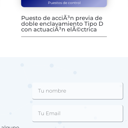
Puestos de control
Puesto de acciÃ³n previa de
doble enclavamiento Tipo D
con actuaciÃ³n elÃ©ctrica
e alguno