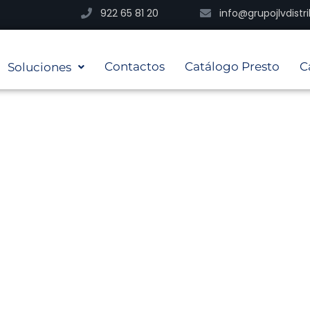
922 65 81 20
info@grupojlvdist
Contactos
Catálogo Presto
C
Soluciones