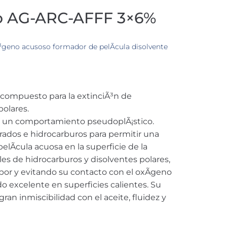
 AG-ARC-AFFF 3×6%
eno acusoso formador de pelÃ­cula disolvente
ompuesto para la extinciÃ³n de
polares.
 un comportamiento pseudoplÃ¡stico.
rados e hidrocarburos para permitir una
lÃ­cula acuosa en la superficie de la
es de hidrocarburos y disolventes polares,
por y evitando su contacto con el oxÃ­geno
o excelente en superficies calientes. Su
an inmiscibilidad con el aceite, fluidez y