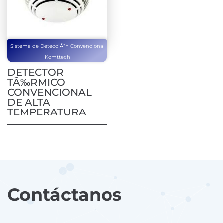
Sistema de DetecciÃ³n Convencional
Komttech
DETECTOR
TÃ‰RMICO
CONVENCIONAL
DE ALTA
TEMPERATURA
Contáctanos