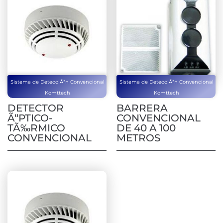
Sistema de DetecciÃ³n Convencional
Sistema de DetecciÃ³n Convencional
Komttech
Komttech
DETECTOR
BARRERA
Ã“PTICO-
CONVENCIONAL
TÃ‰RMICO
DE 40 A 100
CONVENCIONAL
METROS