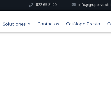
922 65 81 20
info@grupojlvdist
Contactos
Catálogo Presto
C
Soluciones