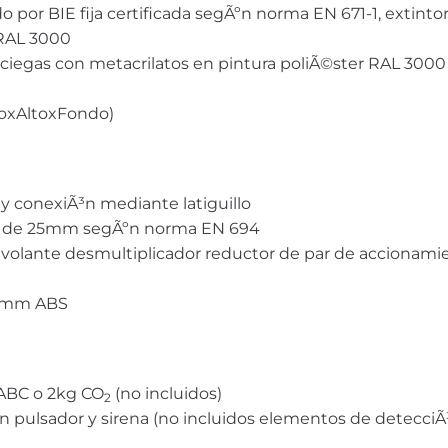
 por BIE fija certificada segÃºn norma EN 671-1, extint
 RAL 3000
egas con metacrilatos en pintura poliÃ©ster RAL 3000 (
xAltoxFondo)
 y conexiÃ³n mediante latiguillo
X de 25mm segÃºn norma EN 694
 volante desmultiplicador reductor de par de accionami
25mm ABS
 ABC o 2kg CO
(no incluidos)
2
 pulsador y sirena (no incluidos elementos de detecciÃ