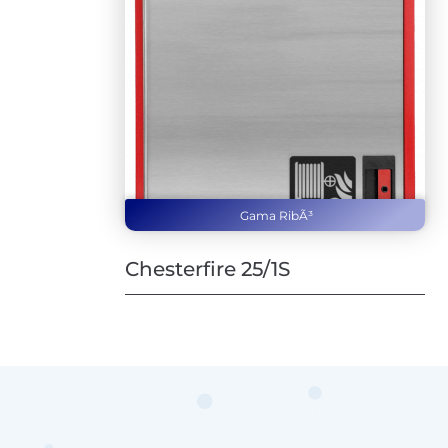
Gama RibÃ³
Chesterfire 25/1S