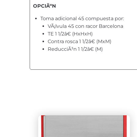
OPCIÃ“N
Toma adicional 45 compuesta por:
VÃ¡lvula 45 con racor Barcelona
TE 1 1/2â€ (HxHxH)
Contra rosca 1 1/2â€ (MxM)
ReducciÃ³n 1 1/2â€ (M)