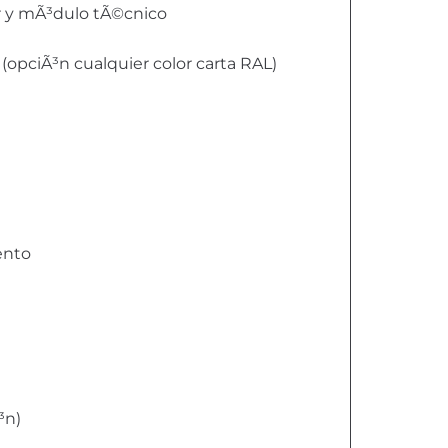
or y mÃ³dulo tÃ©cnico
opciÃ³n cualquier color carta RAL)
ento
³n)