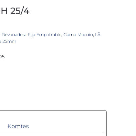
H 25/4
,
Devanadera Fija Empotrable
,
Gama Macoin
,
LÃ­
de 25mm
05
Komtes