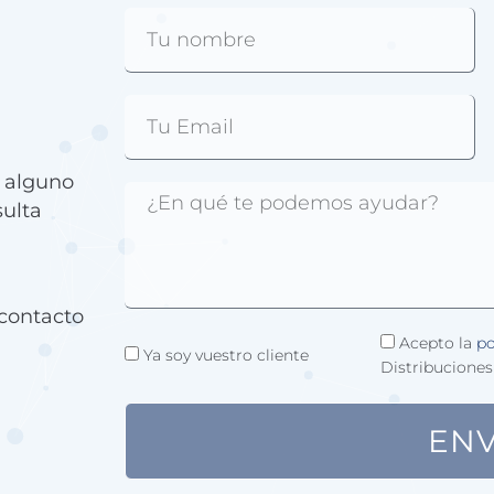
e alguno
sulta
contacto
Acepto la
po
Ya soy vuestro cliente
Distribuciones
ENV