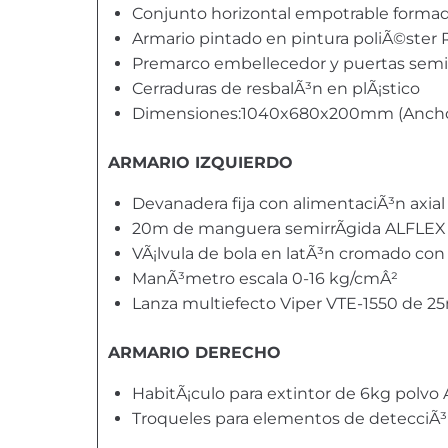
Conjunto horizontal empotrable formado
Armario pintado en pintura poliÃ©ster
Premarco embellecedor y puertas semici
Cerraduras de resbalÃ³n en plÃ¡stico
Dimensiones:1040x680x200mm (Ancho
ARMARIO IZQUIERDO
Devanadera fija con alimentaciÃ³n axial
20m de manguera semirrÃ­gida ALFLE
VÃ¡lvula de bola en latÃ³n cromado con
ManÃ³metro escala 0-16 kg/cmÂ²
Lanza multiefecto Viper VTE-1550 de 
ARMARIO DERECHO
HabitÃ¡culo para extintor de 6kg polvo
Troqueles para elementos de detecciÃ³n