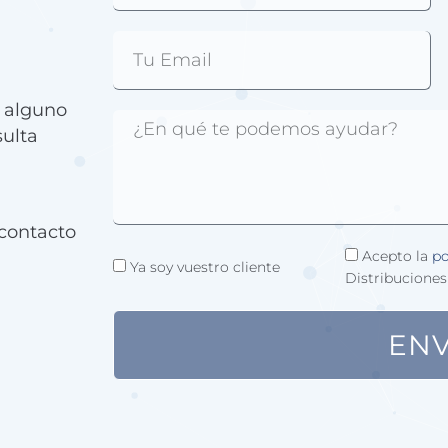
e alguno
sulta
contacto
Acepto la
po
Ya soy vuestro cliente
Distribuciones
ENV