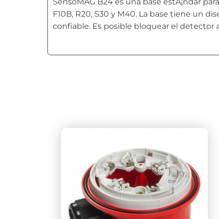
SensoMAG B24 es una base estÃ¡ndar para 
F10B, R20, S30 y M40. La base tiene un dis
confiable. Es posible bloquear el detector