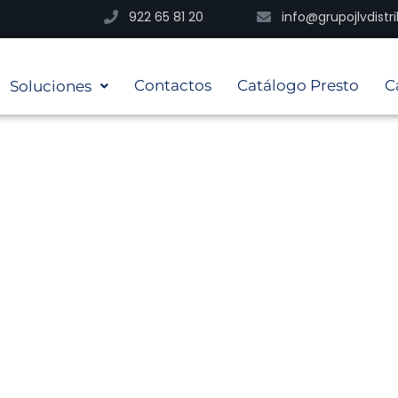
922 65 81 20
info@grupojlvdist
Contactos
Catálogo Presto
C
Soluciones