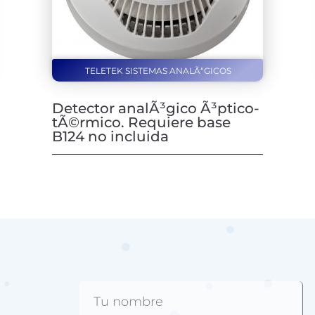
TELETEK SISTEMAS ANALÃ“GICOS
Detector analÃ³gico Ã³ptico-
tÃ©rmico. Requiere base
B124 no incluida