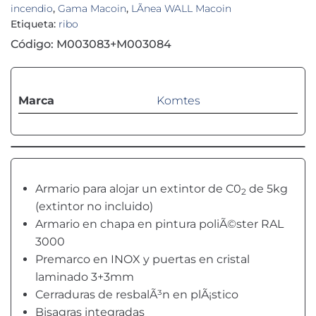
incendio
,
Gama Macoin
,
LÃ­nea WALL Macoin
Etiqueta:
ribo
Código: M003083+M003084
Marca
Komtes
Armario para alojar un extintor de C0
de 5kg
2
(extintor no incluido)
Armario en chapa en pintura poliÃ©ster RAL
3000
Premarco en INOX y puertas en cristal
laminado 3+3mm
Cerraduras de resbalÃ³n en plÃ¡stico
Bisagras integradas