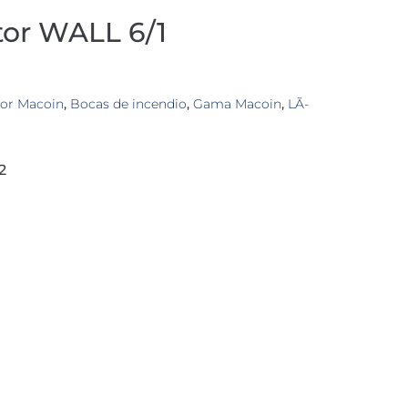
tor WALL 6/1
tor Macoin
,
Bocas de incendio
,
Gama Macoin
,
LÃ­
2