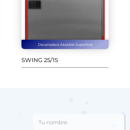
Devanadera Abatible Superficie
SWING 25/1S