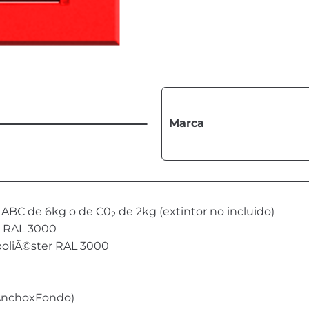
Marca
o ABC de 6kg o de C0
de 2kg (extintor no incluido)
2
r RAL 3000
poliÃ©ster RAL 3000
AnchoxFondo)