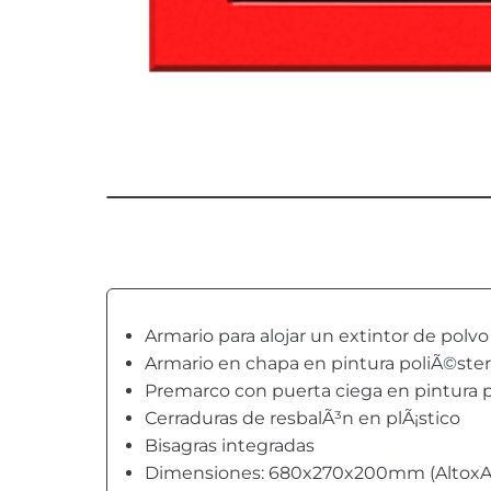
Armario para alojar un extintor de polv
Armario en chapa en pintura poliÃ©ste
Premarco con puerta ciega en pintura 
Cerraduras de resbalÃ³n en plÃ¡stico
Bisagras integradas
Dimensiones: 680x270x200mm (Altox