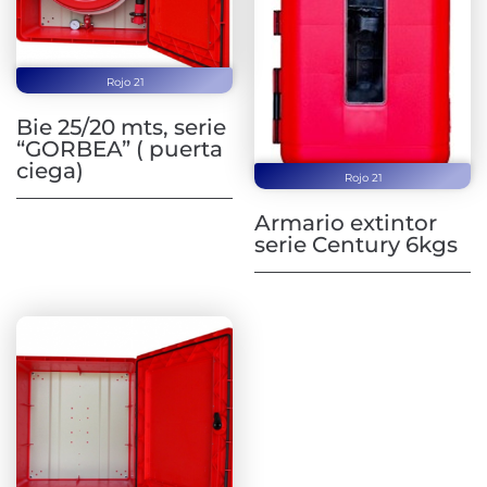
Rojo 21
Bie 25/20 mts, serie
“GORBEA” ( puerta
ciega)
Rojo 21
Armario extintor
serie Century 6kgs