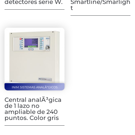
detectores serie W.
Smartline/Smarligh
t
INIM SISTEMAS ANALÃ“GICOS
Central analÃ³gica
de 1 lazo no
ampliable de 240
puntos. Color gris