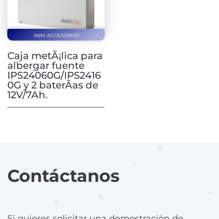
INIM ACCESORIOS
Caja metÃ¡lica para
albergar fuente
IPS24060G/IPS2416
0G y 2 baterÃ­as de
12V/7Ah.
Contáctanos
Si quieres solicitar una demostración de