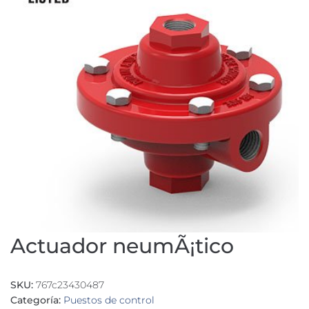
Actuador neumÃ¡tico
SKU:
767c23430487
Categoría:
Puestos de control