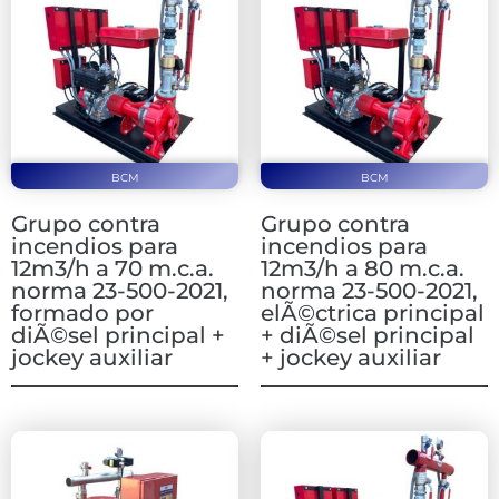
BCM
BCM
Grupo contra
Grupo contra
incendios para
incendios para
12m3/h a 70 m.c.a.
12m3/h a 80 m.c.a.
norma 23-500-2021,
norma 23-500-2021,
formado por
elÃ©ctrica principal
diÃ©sel principal +
+ diÃ©sel principal
jockey auxiliar
+ jockey auxiliar